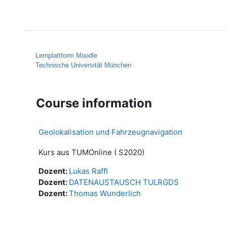
Skip to main content
Home
Help
Lernplattform Moodle
Technische Universität München
Course information
Geolokalisation und Fahrzeugnavigation
Kurs aus TUMOnline ( S2020)
Dozent:
Lukas Raffl
Dozent:
DATENAUSTAUSCH TULRGDS
Dozent:
Thomas Wunderlich