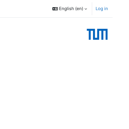
English ‎(en)‎
Log in