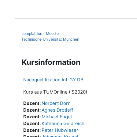
Zum Hauptinhalt
Startseite
Hilfe
Lernplattform Moodle
Technische Universität München
Kursinformation
Nachqualifikation Inf-GY DB
Kurs aus TUMOnline ( S2020)
Dozent:
Norbert Dorn
Dozent:
Agnes Drotleff
Dozent:
Michael Engel
Dozent:
Katharina Geldreich
Dozent:
Peter Hubwieser
Dozent:
Johannes Krugel