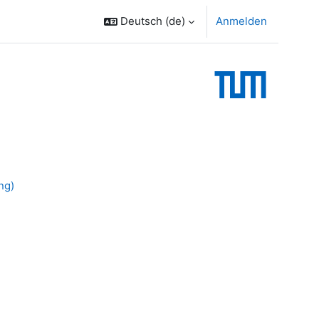
Deutsch ‎(de)‎
Anmelden
ng)