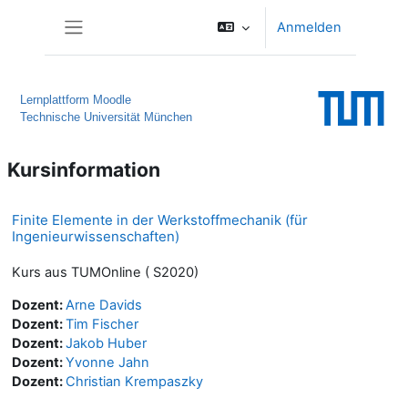
Zum Hauptinhalt
Anmelden
Website-Übersicht
Lernplattform Moodle
Technische Universität München
Kursinformation
Finite Elemente in der Werkstoffmechanik (für
Ingenieurwissenschaften)
Kurs aus TUMOnline ( S2020)
Dozent:
Arne Davids
Dozent:
Tim Fischer
Dozent:
Jakob Huber
Dozent:
Yvonne Jahn
Dozent:
Christian Krempaszky