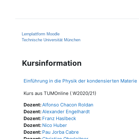
Zum Hauptinhalt
Startseite
Hilfe
Lernplattform Moodle
Technische Universität München
Kursinformation
Einführung in die Physik der kondensierten Materie
Kurs aus TUMOnline ( W2020/21)
Dozent:
Alfonso Chacon Roldan
Dozent:
Alexander Engelhardt
Dozent:
Franz Haslbeck
Dozent:
Nico Huber
Dozent:
Pau Jorba Cabre
Dozent:
Christian Oberleitner