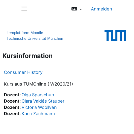
Zum Hauptinhalt
Anmelden
Website-Übersicht
Lernplattform Moodle
Technische Universität München
Kursinformation
Consumer History
Kurs aus TUMOnline ( W2020/21)
Dozent:
Olga Sparschuh
Dozent:
Clara Valdés Stauber
Dozent:
Victoria Woollven
Dozent:
Karin Zachmann