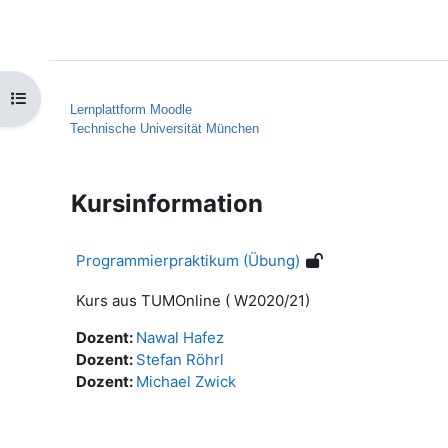
Zum Hauptinhalt
Startseite
Hilfe
Kursindex öffnen
Lernplattform Moodle
Technische Universität München
Kursinformation
Programmierpraktikum (Übung)
Kurs aus TUMOnline ( W2020/21)
Dozent:
Nawal Hafez
Dozent:
Stefan Röhrl
Dozent:
Michael Zwick