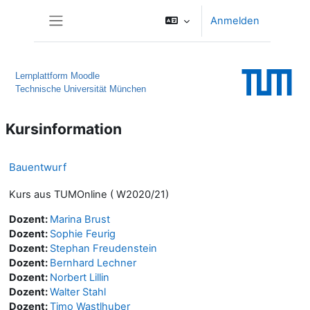
Zum Hauptinhalt
Anmelden
Website-Übersicht
Lernplattform Moodle
Technische Universität München
Kursinformation
Bauentwurf
Kurs aus TUMOnline ( W2020/21)
Dozent:
Marina Brust
Dozent:
Sophie Feurig
Dozent:
Stephan Freudenstein
Dozent:
Bernhard Lechner
Dozent:
Norbert Lillin
Dozent:
Walter Stahl
Dozent:
Timo Wastlhuber