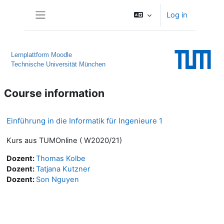
Skip to main content
Log in
Side panel
Lernplattform Moodle
Technische Universität München
Course information
Einführung in die Informatik für Ingenieure 1
Kurs aus TUMOnline ( W2020/21)
Dozent:
Thomas Kolbe
Dozent:
Tatjana Kutzner
Dozent:
Son Nguyen