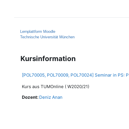
Zum Hauptinhalt
Startseite
Hilfe
Lernplattform Moodle
Technische Universität München
Kursinformation
[POL70005, POL70009, POL70024] Seminar in PS: P
Kurs aus TUMOnline ( W2020/21)
Dozent:
Deniz Anan