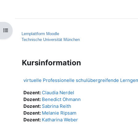
Zum Hauptinhalt
Startseite
Hilfe
Kursindex öffnen
Lernplattform Moodle
Technische Universität München
Kursinformation
virtuelle Professionelle schulübergreifende Lernge
Dozent:
Claudia Nerdel
Dozent:
Benedict Ohmann
Dozent:
Sabrina Reith
Dozent:
Melanie Ripsam
Dozent:
Katharina Weber