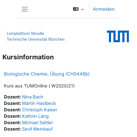
Zum Hauptinhalt
Anmelden
Website-Übersicht
Lernplattform Moodle
Technische Universität München
Kursinformation
Biologische Chemie, Übung (CH0448b)
Kurs aus TUMOnline ( W2020/21)
Dozent:
Nina Bach
Dozent:
Martin Haslbeck
Dozent:
Christoph Kaiser
Dozent:
Kathrin Lang
Dozent:
Michael Sattler
Dozent:
Sevil Weinkauf