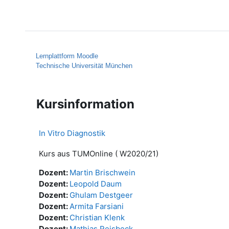
Zum Hauptinhalt
Startseite
Hilfe
Lernplattform Moodle
Technische Universität München
Kursinformation
In Vitro Diagnostik
Kurs aus TUMOnline ( W2020/21)
Dozent:
Martin Brischwein
Dozent:
Leopold Daum
Dozent:
Ghulam Destgeer
Dozent:
Armita Farsiani
Dozent:
Christian Klenk
Dozent:
Mathias Reisbeck