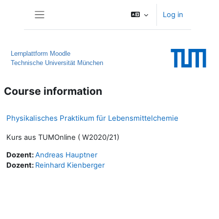
Skip to main content
Log in
Side panel
Lernplattform Moodle
Technische Universität München
Course information
Physikalisches Praktikum für Lebensmittelchemie
Kurs aus TUMOnline ( W2020/21)
Dozent:
Andreas Hauptner
Dozent:
Reinhard Kienberger