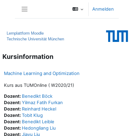
Zum Hauptinhalt
Anmelden
Website-Übersicht
Lernplattform Moodle
Technische Universität München
Kursinformation
Machine Learning and Optimization
Kurs aus TUMOnline ( W2020/21)
Dozent:
Benedikt Böck
Dozent:
Yilmaz Fatih Furkan
Dozent:
Reinhard Heckel
Dozent:
Tobit Klug
Dozent:
Benedikt Leible
Dozent:
Hedongliang Liu
Dozent:
Jiayu Liu