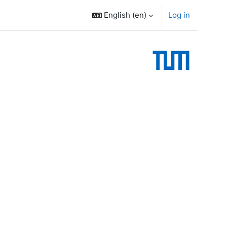
English ‎(en)‎
Log in