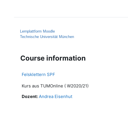
Skip to main content
Home
Help
Lernplattform Moodle
Technische Universität München
Course information
Felsklettern SPF
Kurs aus TUMOnline ( W2020/21)
Dozent:
Andrea Eisenhut