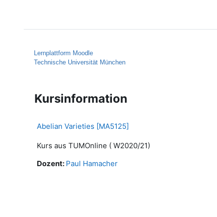
Zum Hauptinhalt
Startseite
Hilfe
Lernplattform Moodle
Technische Universität München
Kursinformation
Abelian Varieties [MA5125]
Kurs aus TUMOnline ( W2020/21)
Dozent:
Paul Hamacher