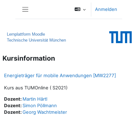
Zum Hauptinhalt
Anmelden
Website-Übersicht
Lernplattform Moodle
Technische Universität München
Kursinformation
Energieträger für mobile Anwendungen [MW2277]
Kurs aus TUMOnline ( S2021)
Dozent:
Martin Härtl
Dozent:
Simon Pöllmann
Dozent:
Georg Wachtmeister