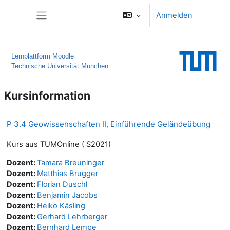
Zum Hauptinhalt
Anmelden
Website-Übersicht
Lernplattform Moodle
Technische Universität München
Kursinformation
P 3.4 Geowissenschaften II, Einführende Geländeübung
Kurs aus TUMOnline ( S2021)
Dozent:
Tamara Breuninger
Dozent:
Matthias Brugger
Dozent:
Florian Duschl
Dozent:
Benjamin Jacobs
Dozent:
Heiko Käsling
Dozent:
Gerhard Lehrberger
Dozent:
Bernhard Lempe