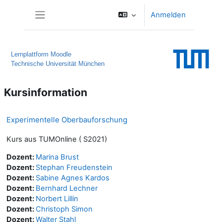
Zum Hauptinhalt
Anmelden
Website-Übersicht
Lernplattform Moodle
Technische Universität München
Kursinformation
Experimentelle Oberbauforschung
Kurs aus TUMOnline ( S2021)
Dozent:
Marina Brust
Dozent:
Stephan Freudenstein
Dozent:
Sabine Agnes Kardos
Dozent:
Bernhard Lechner
Dozent:
Norbert Lillin
Dozent:
Christoph Simon
Dozent:
Walter Stahl