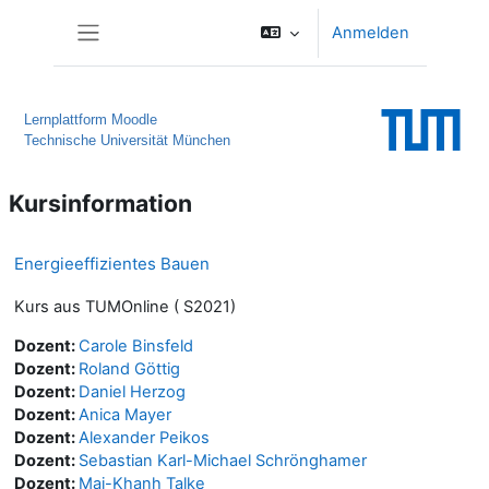
Zum Hauptinhalt
Anmelden
Website-Übersicht
Lernplattform Moodle
Technische Universität München
Kursinformation
Energieeffizientes Bauen
Kurs aus TUMOnline ( S2021)
Dozent:
Carole Binsfeld
Dozent:
Roland Göttig
Dozent:
Daniel Herzog
Dozent:
Anica Mayer
Dozent:
Alexander Peikos
Dozent:
Sebastian Karl-Michael Schrönghamer
Dozent:
Mai-Khanh Talke