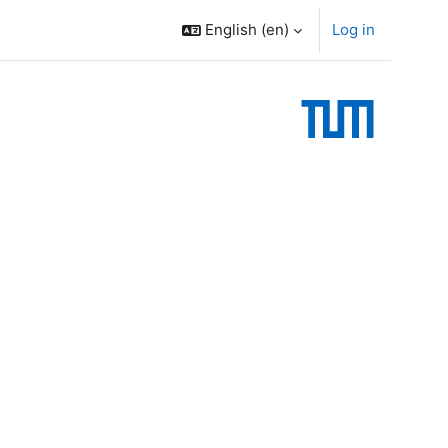
English ‎(en)‎
Log in