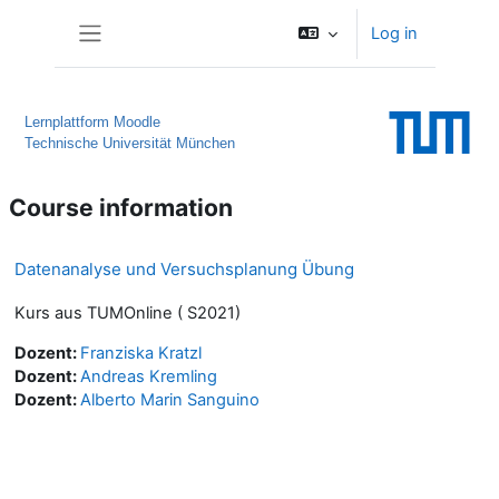
Skip to main content
Log in
Side panel
Lernplattform Moodle
Technische Universität München
Course information
Datenanalyse und Versuchsplanung Übung
Kurs aus TUMOnline ( S2021)
Dozent:
Franziska Kratzl
Dozent:
Andreas Kremling
Dozent:
Alberto Marin Sanguino