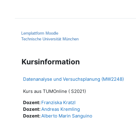
Zum Hauptinhalt
Startseite
Hilfe
Lernplattform Moodle
Technische Universität München
Kursinformation
Datenanalyse und Versuchsplanung (MW2248)
Kurs aus TUMOnline ( S2021)
Dozent:
Franziska Kratzl
Dozent:
Andreas Kremling
Dozent:
Alberto Marin Sanguino