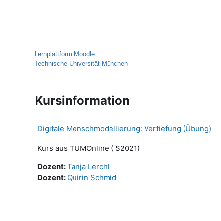
Zum Hauptinhalt
Startseite
Hilfe
Lernplattform Moodle
Technische Universität München
Kursinformation
Digitale Menschmodellierung: Vertiefung (Übung)
Kurs aus TUMOnline ( S2021)
Dozent:
Tanja Lerchl
Dozent:
Quirin Schmid