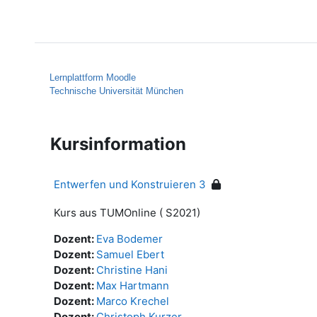
Zum Hauptinhalt
Startseite
Hilfe
Lernplattform Moodle
Technische Universität München
Kursinformation
Entwerfen und Konstruieren 3
Kurs aus TUMOnline ( S2021)
Dozent:
Eva Bodemer
Dozent:
Samuel Ebert
Dozent:
Christine Hani
Dozent:
Max Hartmann
Dozent:
Marco Krechel
Dozent:
Christoph Kurzer