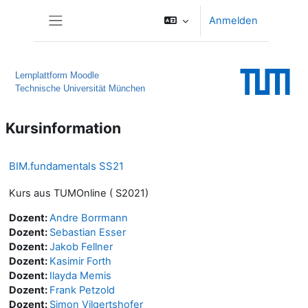
Zum Hauptinhalt
Anmelden
Website-Übersicht
Lernplattform Moodle
Technische Universität München
Kursinformation
BIM.fundamentals SS21
Kurs aus TUMOnline ( S2021)
Dozent:
Andre Borrmann
Dozent:
Sebastian Esser
Dozent:
Jakob Fellner
Dozent:
Kasimir Forth
Dozent:
Ilayda Memis
Dozent:
Frank Petzold
Dozent:
Simon Vilgertshofer