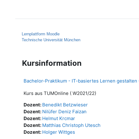
Zum Hauptinhalt
Startseite
Hilfe
Lernplattform Moodle
Technische Universität München
Kursinformation
Bachelor-Praktikum - IT-basiertes Lernen gestalten 
Kurs aus TUMOnline ( W2021/22)
Dozent:
Benedikt Betzwieser
Dozent:
Nilüfer Deniz Faizan
Dozent:
Helmut Krcmar
Dozent:
Matthias Christoph Utesch
Dozent:
Holger Wittges