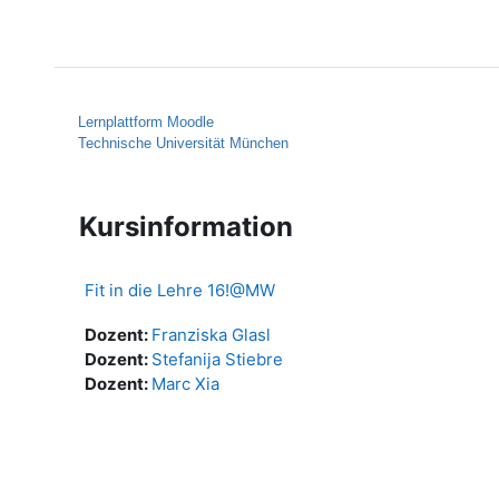
Zum Hauptinhalt
Startseite
Hilfe
Lernplattform Moodle
Technische Universität München
Kursinformation
Fit in die Lehre 16!@MW
Dozent:
Franziska Glasl
Dozent:
Stefanija Stiebre
Dozent:
Marc Xia