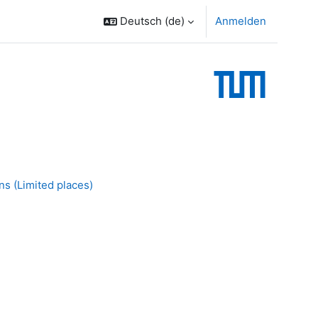
Deutsch ‎(de)‎
Anmelden
s (Limited places)