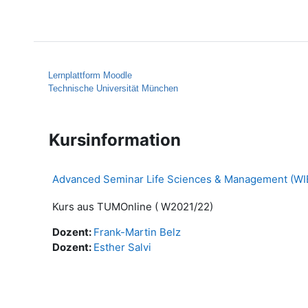
Zum Hauptinhalt
Startseite
Hilfe
Lernplattform Moodle
Technische Universität München
Kursinformation
Advanced Seminar Life Sciences & Management (WIB1
Kurs aus TUMOnline ( W2021/22)
Dozent:
Frank-Martin Belz
Dozent:
Esther Salvi