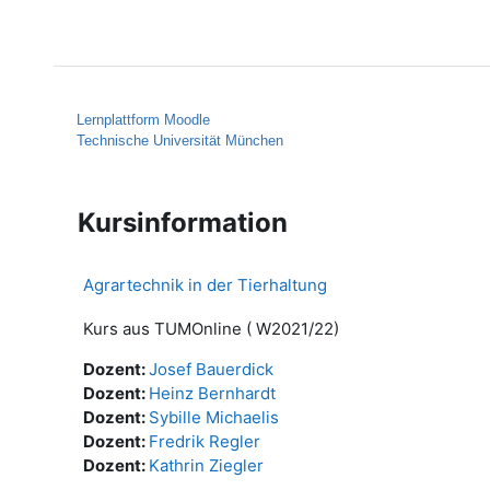
Zum Hauptinhalt
Startseite
Hilfe
Lernplattform Moodle
Technische Universität München
Kursinformation
Agrartechnik in der Tierhaltung
Kurs aus TUMOnline ( W2021/22)
Dozent:
Josef Bauerdick
Dozent:
Heinz Bernhardt
Dozent:
Sybille Michaelis
Dozent:
Fredrik Regler
Dozent:
Kathrin Ziegler