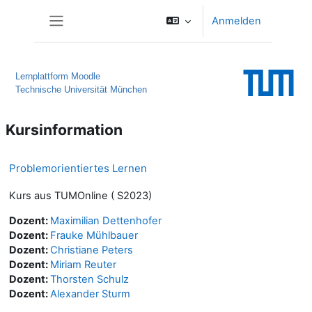
Zum Hauptinhalt
Anmelden
Website-Übersicht
Lernplattform Moodle
Technische Universität München
Kursinformation
Problemorientiertes Lernen
Kurs aus TUMOnline ( S2023)
Dozent:
Maximilian Dettenhofer
Dozent:
Frauke Mühlbauer
Dozent:
Christiane Peters
Dozent:
Miriam Reuter
Dozent:
Thorsten Schulz
Dozent:
Alexander Sturm