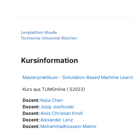
Zum Hauptinhalt
Startseite
Hilfe
Lernplattform Moodle
Technische Universität München
Kursinformation
Masterpraktikum - Simulation-Based Machine Learnin
Kurs aus TUMOnline ( S2023)
Dozent:
Kejia Chen
Dozent:
Josip Josifovski
Dozent:
Alois Christian Knoll
Dozent:
Alexander Lenz
Dozent:
Mohammadhossein Malmir