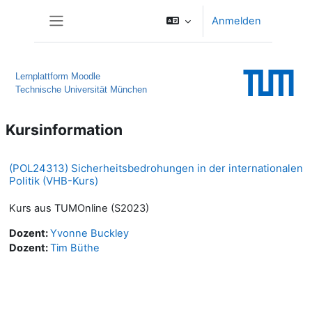
Zum Hauptinhalt
Anmelden
Website-Übersicht
Lernplattform Moodle
Technische Universität München
Kursinformation
(POL24313) Sicherheitsbedrohungen in der internationalen
Politik (VHB-Kurs)
Kurs aus TUMOnline (S2023)
Dozent:
Yvonne Buckley
Dozent:
Tim Büthe