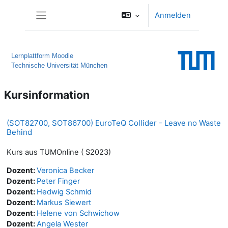
Zum Hauptinhalt
Anmelden
Website-Übersicht
Lernplattform Moodle
Technische Universität München
Kursinformation
(SOT82700, SOT86700) EuroTeQ Collider - Leave no Waste
Behind
Kurs aus TUMOnline ( S2023)
Dozent:
Veronica Becker
Dozent:
Peter Finger
Dozent:
Hedwig Schmid
Dozent:
Markus Siewert
Dozent:
Helene von Schwichow
Dozent:
Angela Wester