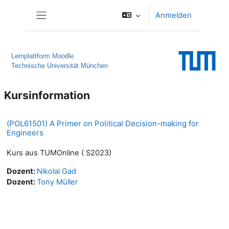
Zum Hauptinhalt
Anmelden
Website-Übersicht
Lernplattform Moodle
Technische Universität München
Kursinformation
(POL61501) A Primer on Political Decision-making for
Engineers
Kurs aus TUMOnline ( S2023)
Dozent:
Nikolai Gad
Dozent:
Tony Müller