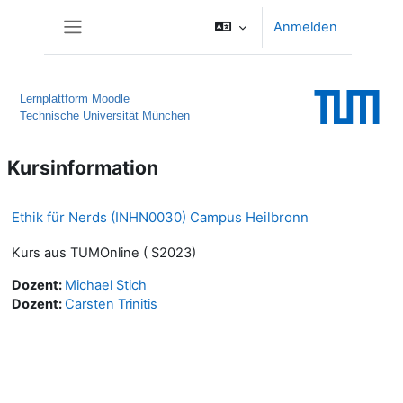
Zum Hauptinhalt
Anmelden
Website-Übersicht
Lernplattform Moodle
Technische Universität München
Kursinformation
Ethik für Nerds (INHN0030) Campus Heilbronn
Kurs aus TUMOnline ( S2023)
Dozent:
Michael Stich
Dozent:
Carsten Trinitis