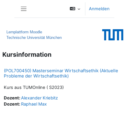
Zum Hauptinhalt
Anmelden
Website-Übersicht
Lernplattform Moodle
Technische Universität München
Kursinformation
(POL700450) Masterseminar Wirtschaftsethik (Aktuelle
Probleme der Wirtschaftsethik)
Kurs aus TUMOnline ( S2023)
Dozent:
Alexander Kriebitz
Dozent:
Raphael Max