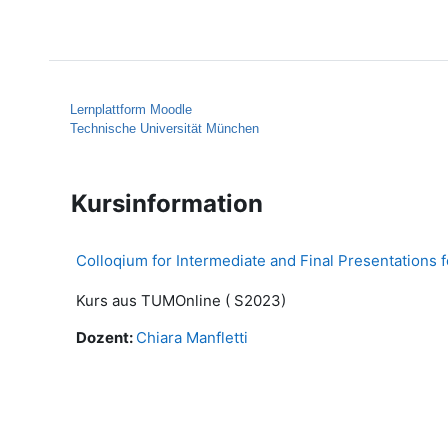
Zum Hauptinhalt
Startseite
Hilfe
Lernplattform Moodle
Technische Universität München
Kursinformation
Colloqium for Intermediate and Final Presentations 
Kurs aus TUMOnline ( S2023)
Dozent:
Chiara Manfletti