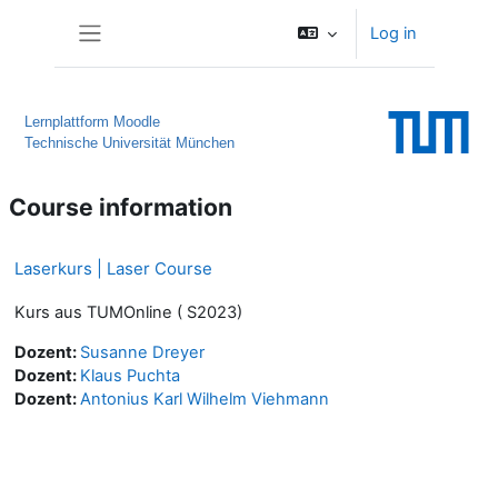
Skip to main content
Log in
Side panel
Lernplattform Moodle
Technische Universität München
Course information
Laserkurs | Laser Course
Kurs aus TUMOnline ( S2023)
Dozent:
Susanne Dreyer
Dozent:
Klaus Puchta
Dozent:
Antonius Karl Wilhelm Viehmann