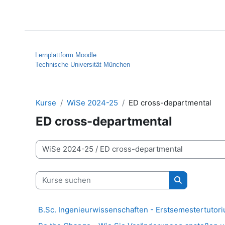
Zum Hauptinhalt
Startseite
Hilfe
Lernplattform Moodle
Technische Universität München
Kurse
WiSe 2024-25
ED cross-departmental
ED cross-departmental
Kursbereiche
Kurse suchen
Kurse suche
B.Sc. Ingenieurwissenschaften - Erstsemestertutor