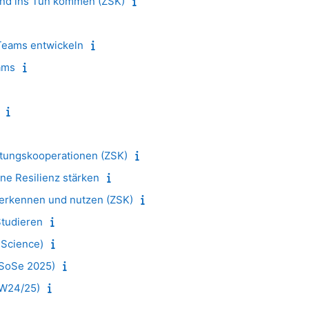
und ins Tun kommen (ZSK)
Teams entwickeln
eams
ltungskooperationen (ZSK)
ne Resilienz stärken
 erkennen und nutzen (ZSK)
Studieren
 Science)
(SoSe 2025)
(W24/25)