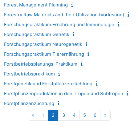
Forest Management Planning
Forestry Raw Materials and their Utilization (Vorlesung)
Forschungspraktikum Ernährung und Immunologie
Forschungspraktikum Genetik
Forschungspraktikum Neurogenetik
Forschungspraktikum Tierernährung
Forstbetriebsplanungs-Praktikum
Forstbetriebspraktikum
Forstgenetik und Forstpflanzenzüchtung
Forstpflanzenproduktion in den Tropen und Subtropen
Forstpflanzenzüchtung
Vorherige Seite
Seite 1
Seite 2
Seite 3
Seite 4
Seite 5
Seite 6
Nächste Seite
«
1
2
3
4
5
6
»