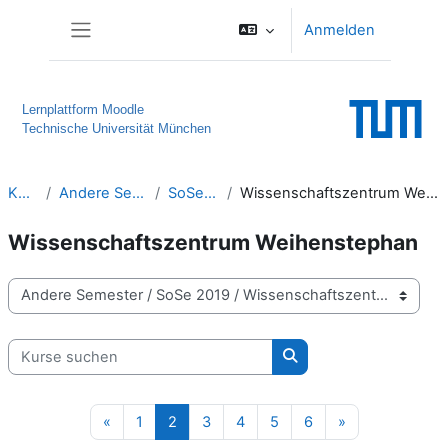
Zum Hauptinhalt
Anmelden
Website-Übersicht
Lernplattform Moodle
Technische Universität München
Kurse
Andere Semester
SoSe 2019
Wissenschaftszentrum Weihenstephan
Wissenschaftszentrum Weihenstephan
Kursbereiche
Kurse suchen
Kurse suchen
Vorherige Seite
Seite 1
Seite 2
Seite 3
Seite 4
Seite 5
Seite 6
Nächste Seite
«
1
2
3
4
5
6
»