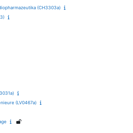
Radiopharmazeutika (CH3303a)
3)
H3031a)
nieure (LV0467a)
lage