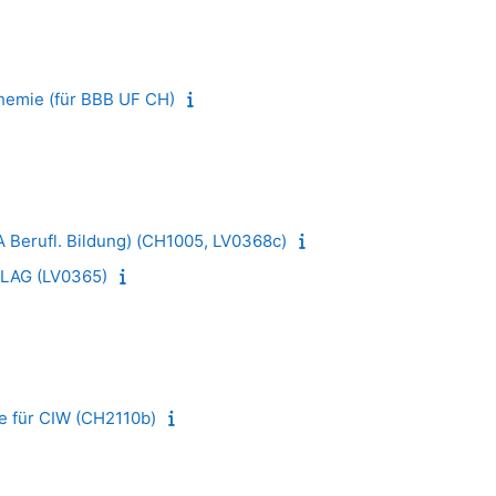
hemie (für BBB UF CH)
 Berufl. Bildung) (CH1005, LV0368c)
 LAG (LV0365)
e für CIW (CH2110b)