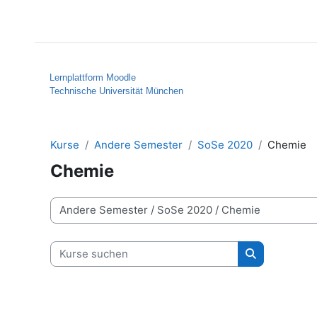
Zum Hauptinhalt
Startseite
Hilfe
Lernplattform Moodle
Technische Universität München
Kurse
Andere Semester
SoSe 2020
Chemie
Chemie
Kursbereiche
Kurse suchen
Kurse suche