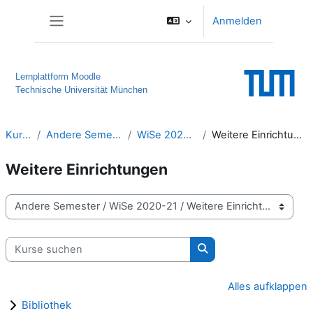
Zum Hauptinhalt
Anmelden
Website-Übersicht
Lernplattform Moodle
Technische Universität München
Kurse
Andere Semester
WiSe 2020-21
Weitere Einrichtungen
Weitere Einrichtungen
Kursbereiche
Kurse suchen
Kurse suchen
Alles aufklappen
Bibliothek