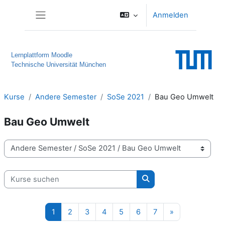
Zum Hauptinhalt
Anmelden
Website-Übersicht
Lernplattform Moodle
Technische Universität München
Kurse
Andere Semester
SoSe 2021
Bau Geo Umwelt
Bau Geo Umwelt
Kursbereiche
Kurse suchen
Kurse suchen
Seite 1
Seite 2
Seite 3
Seite 4
Seite 5
Seite 6
Seite 7
Nächste Seite
1
2
3
4
5
6
7
»