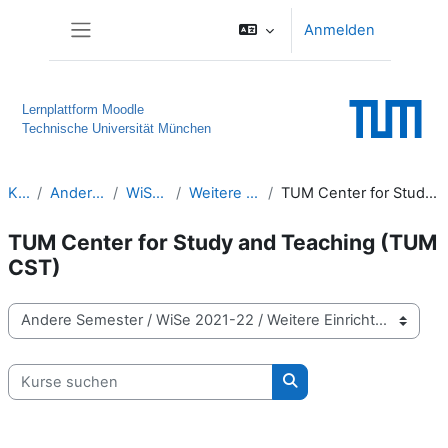
Zum Hauptinhalt
Anmelden
Website-Übersicht
Lernplattform Moodle
Technische Universität München
Kurse
Andere Semester
WiSe 2021-22
Weitere Einrichtungen
TUM Center for Study and Teaching (TUM CST)
TUM Center for Study and Teaching (TUM
CST)
Kursbereiche
Kurse suchen
Kurse suchen