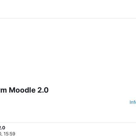
orm Moodle 2.0
In
2.0
0, 15:59