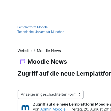
Zum Hauptinhalt
Startseite
Hilfe
Lernplattform Moodle
Technische Universität München
Website
Moodle News
Moodle News
Zugriff auf die neue Lernplattf
Anzeigemodus
Zugriff auf die neue Lernplattform Moodle 
Anzahl Antworten: 0
von
Admin Moodle
-
Freitag, 20. August 201