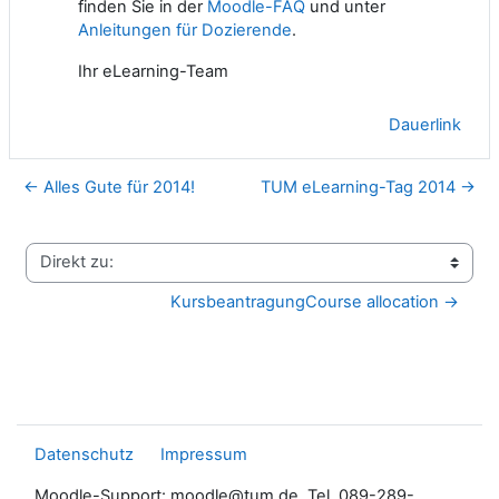
finden Sie in der
Moodle-FAQ
und unter
Anleitungen für Dozierende
.
Ihr eLearning-Team
Dauerlink
← Alles Gute für 2014!
TUM eLearning-Tag 2014 →
Direkt zu:
KursbeantragungCourse allocation →
Datenschutz
Impressum
Moodle-Support: moodle@tum.de, Tel. 089-289-