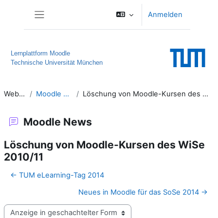
Zum Hauptinhalt
Anmelden
Website-Übersicht
Lernplattform Moodle
Technische Universität München
Website
Moodle News
Löschung von Moodle-Kursen des WiSe 2010/11
Moodle News
Löschung von Moodle-Kursen des WiSe
2010/11
← TUM eLearning-Tag 2014
Neues in Moodle für das SoSe 2014 →
Anzeigemodus