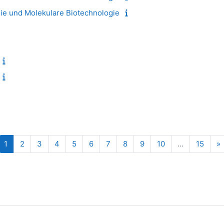
ie und Molekulare Biotechnologie
Seite 1
Seite 2
Seite 3
Seite 4
Seite 5
Seite 6
Seite 7
Seite 8
Seite 9
Seite 10
Seite
N
1
2
3
4
5
6
7
8
9
10
…
15
»