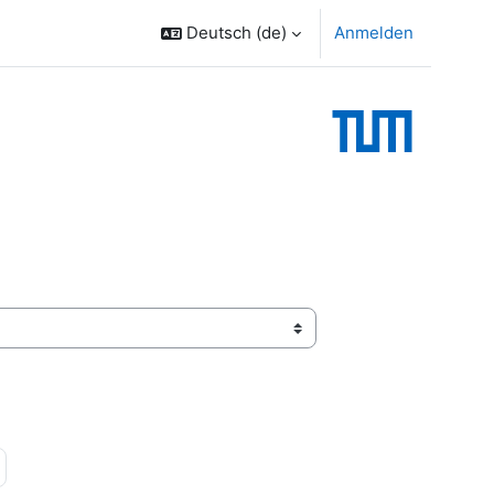
Deutsch ‎(de)‎
Anmelden
 15
ächste Seite