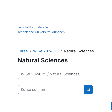
Zum Hauptinhalt
Startseite
Hilfe
Lernplattform Moodle
Technische Universität München
Kurse
WiSe 2024-25
Natural Sciences
Natural Sciences
Kursbereiche
Kurse suchen
Kurse suche